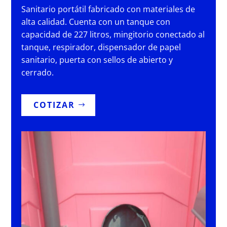
Sanitario portátil fabricado con materiales de
alta calidad. Cuenta con un tanque con
capacidad de 227 litros, mingitorio conectado al
tanque, respirador, dispensador de papel
sanitario, puerta con sellos de abierto y
cerrado.
COTIZAR