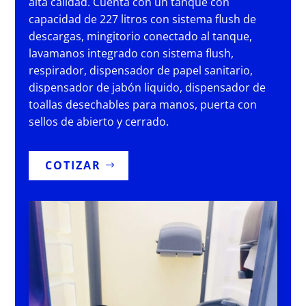
alta calidad. Cuenta con un tanque con
capacidad de 227 litros con sistema flush de
descargas, mingitorio conectado al tanque,
lavamanos integrado con sistema flush,
respirador, dispensador de papel sanitario,
dispensador de jabón liquido, dispensador de
toallas desechables para manos, puerta con
sellos de abierto y cerrado.
COTIZAR